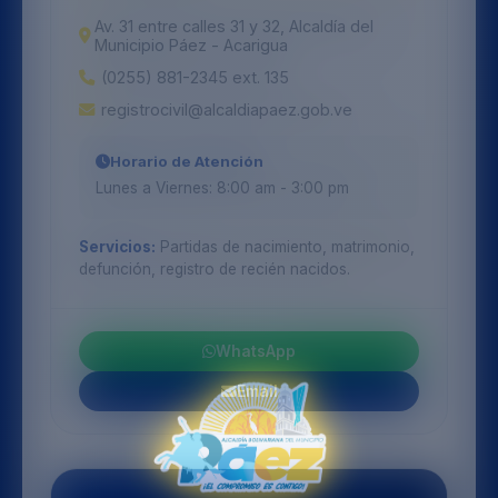
Av. 31 entre calles 31 y 32, Alcaldía del
Municipio Páez - Acarigua
(0255) 881-2345 ext. 135
registrocivil@alcaldiapaez.gob.ve
Horario de Atención
Lunes a Viernes: 8:00 am - 3:00 pm
Servicios:
Partidas de nacimiento, matrimonio,
defunción, registro de recién nacidos.
WhatsApp
Email