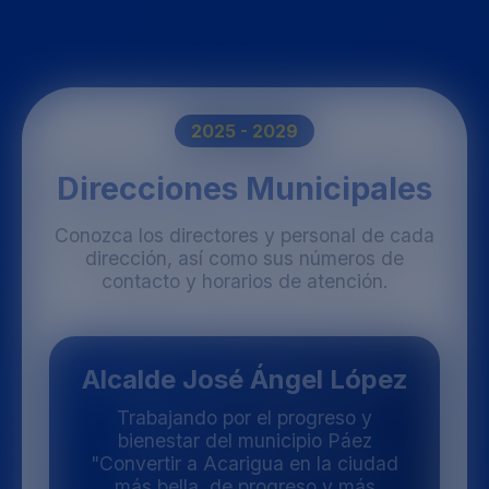
2025 - 2029
Direcciones Municipales
Conozca los directores y personal de cada
dirección, así como sus números de
contacto y horarios de atención.
Alcalde José Ángel López
Trabajando por el progreso y
bienestar del municipio Páez
"Convertir a Acarigua en la ciudad
más bella, de progreso y más