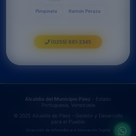
Pimpinela
Ramón Peraza
(0255) 881-2345
Alcaldía del Municipio Páez
- Estado
Portuguesa, Venezuela
© 2025 Alcaldía de Páez - Gestión y Desarrollo
para el Pueblo
Dirección de Informática e Innovación Digital