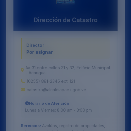
Dirección de Catastro
Director
Por asignar
Av. 31 entre calles 31 y 32, Edificio Municipal
- Acarigua
(0255) 881-2345 ext. 121
catastro@alcaldiapaez.gob.ve
Horario de Atención
Lunes a Viernes: 8:00 am - 3:00 pm
Servicios:
Avalúos, registro de propiedades,