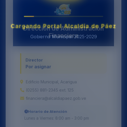
Dirección de Administración
Financiera
Director
Por asignar
Edificio Municipal, Acarigua
(0255) 881-2345 ext. 125
financiera@alcaldiapaez.gob.ve
Horario de Atención
Lunes a Viernes: 8:00 am - 3:00 pm