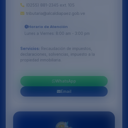
(0255) 881-2345 ext. 105
tributaria@alcaldiapaez.gob.ve
Horario de Atención
Lunes a Viernes: 8:00 am - 3:00 pm
Servicios:
Recaudación de impuestos,
declaraciones, solvencias, impuesto a la
propiedad inmobiliaria.
WhatsApp
Email