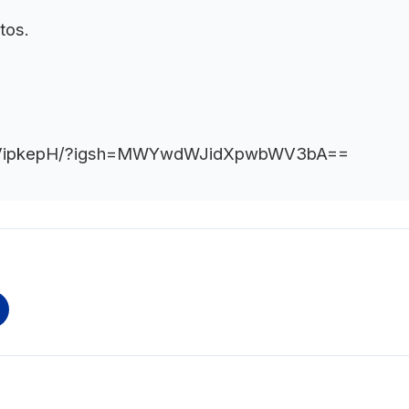
tos.
bBVipkepH/?igsh=MWYwdWJidXpwbWV3bA==