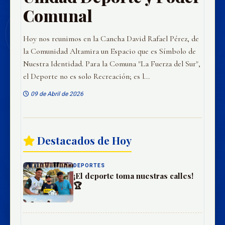
Comunal
Hoy nos reunimos en la Cancha David Rafael Pérez, de
la Comunidad Altamira un Espacio que es Símbolo de
Nuestra Identidad. Para la Comuna "La Fuerza del Sur",
el Deporte no es solo Recreación; es l...
09 de Abril de 2026
Destacados de Hoy
DEPORTES
¡El deporte toma nuestras calles!
🏆