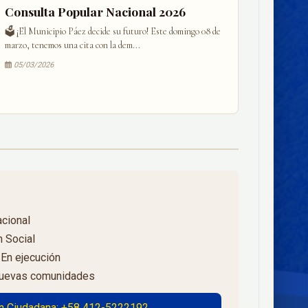
Consulta Popular Nacional 2026
🗳️ ¡El Municipio Páez decide su futuro! Este domingo 08 de
marzo, tenemos una cita con la dem...
05/03/2026
cional
 Social
En ejecución
 Nuevas comunidades
n Ciudadana: +58 412-5222192