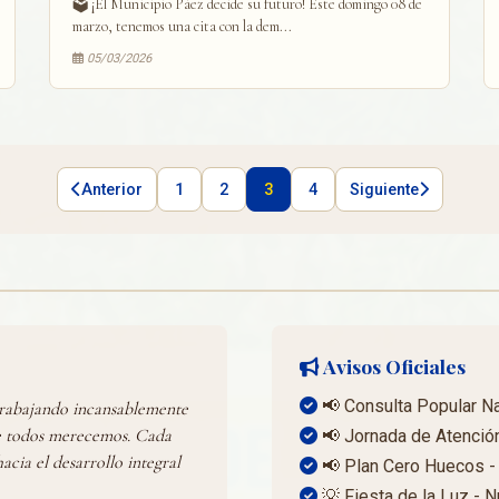
🗳️ ¡El Municipio Páez decide su futuro! Este domingo 08 de
marzo, tenemos una cita con la dem...
05/03/2026
Anterior
1
2
3
4
Siguiente
Avisos Oficiales
📢 Consulta Popular Na
trabajando incansablemente
e todos merecemos. Cada
📢 Jornada de Atención
cia el desarrollo integral
📢 Plan Cero Huecos - 
💡 Fiesta de la Luz -